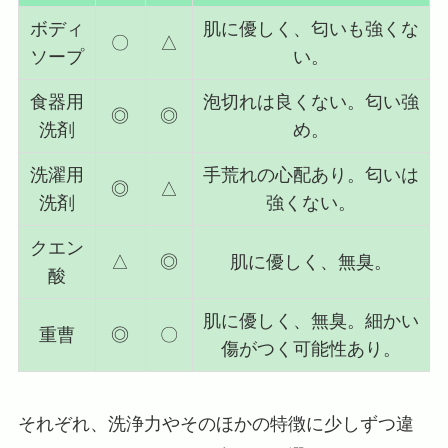
ボディ
肌に優しく、匂いも強くな
〇
△
ソープ
い。
食器用
泡切れは良くない。匂い強
◎
◎
洗剤
め。
洗濯用
手荒れの心配あり。匂いは
◎
△
洗剤
強くない。
クエン
△
◎
肌に優しく、無臭。
酸
肌に優しく、無臭。細かい
重曹
◎
〇
傷がつく可能性あり。
それぞれ、洗浄力やそのほかの特徴に少しずつ違