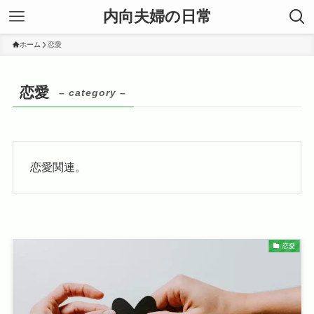
内向夫婦の日常
ホーム
恋愛
恋愛
– category –
恋愛関連。
恋愛